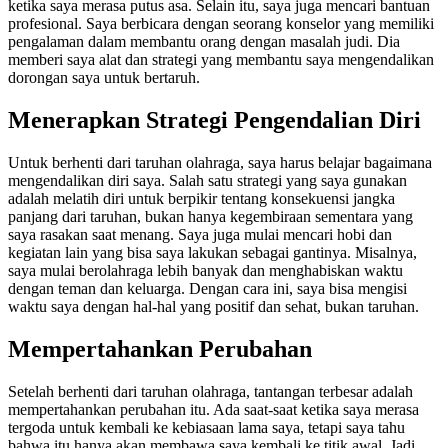
ketika saya merasa putus asa. Selain itu, saya juga mencari bantuan
profesional. Saya berbicara dengan seorang konselor yang memiliki
pengalaman dalam membantu orang dengan masalah judi. Dia
memberi saya alat dan strategi yang membantu saya mengendalikan
dorongan saya untuk bertaruh.
Menerapkan Strategi Pengendalian Diri
Untuk berhenti dari taruhan olahraga, saya harus belajar bagaimana
mengendalikan diri saya. Salah satu strategi yang saya gunakan
adalah melatih diri untuk berpikir tentang konsekuensi jangka
panjang dari taruhan, bukan hanya kegembiraan sementara yang
saya rasakan saat menang. Saya juga mulai mencari hobi dan
kegiatan lain yang bisa saya lakukan sebagai gantinya. Misalnya,
saya mulai berolahraga lebih banyak dan menghabiskan waktu
dengan teman dan keluarga. Dengan cara ini, saya bisa mengisi
waktu saya dengan hal-hal yang positif dan sehat, bukan taruhan.
Mempertahankan Perubahan
Setelah berhenti dari taruhan olahraga, tantangan terbesar adalah
mempertahankan perubahan itu. Ada saat-saat ketika saya merasa
tergoda untuk kembali ke kebiasaan lama saya, tetapi saya tahu
bahwa itu hanya akan membawa saya kembali ke titik awal. Jadi,